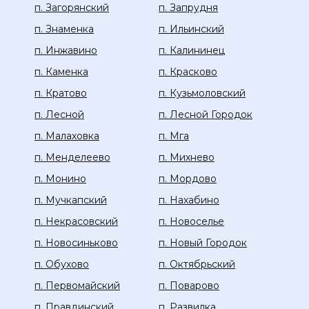
п. Загорянский
п. Запрудня
п. Знаменка
п. Ильинский
п. Инжавино
п. Калининец
п. Каменка
п. Красково
п. Кратово
п. Кузьмоловский
п. Лесной
п. Лесной Городок
п. Малаховка
п. Мга
п. Менделеево
п. Михнево
п. Монино
п. Мордово
п. Мучкапский
п. Нахабино
п. Некрасовский
п. Новоселье
п. Новосиньково
п. Новый Городок
п. Обухово
п. Октябрьский
п. Первомайский
п. Поварово
п. Правдинский
п. Развилка