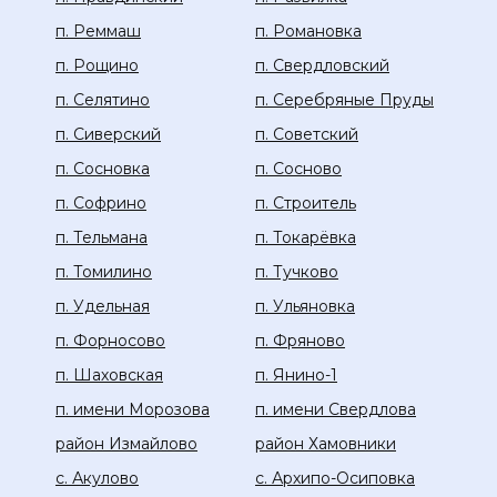
п. Реммаш
п. Романовка
п. Рощино
п. Свердловский
п. Селятино
п. Серебряные Пруды
п. Сиверский
п. Советский
п. Сосновка
п. Сосново
п. Софрино
п. Строитель
п. Тельмана
п. Токарёвка
п. Томилино
п. Тучково
п. Удельная
п. Ульяновка
п. Форносово
п. Фряново
п. Шаховская
п. Янино-1
п. имени Морозова
п. имени Свердлова
район Измайлово
район Хамовники
с. Акулово
с. Архипо-Осиповка