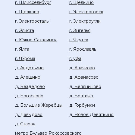
г. Шлиссельбург
г. Щелкино
г. Щелково
г. Электрогорск
г. Электросталь
г. Электроугли
г. Элиста
г. Энгельс
г. Южно-Сахалинск
г. Якутск
г. Ялта
г. Ярославль
г. Яхрома
г. уфа
д. Авдотьино
д. Алачково
д. Алешино
д. Афанасово
д. Бездедово
д. Беляниново
д. Богослово
д. Болтино
д. Большие Жеребцы
д. Горбунки
д. Давыдово
д. Новое Девяткино
д. Старая
метро Бульвар Рокоссовского