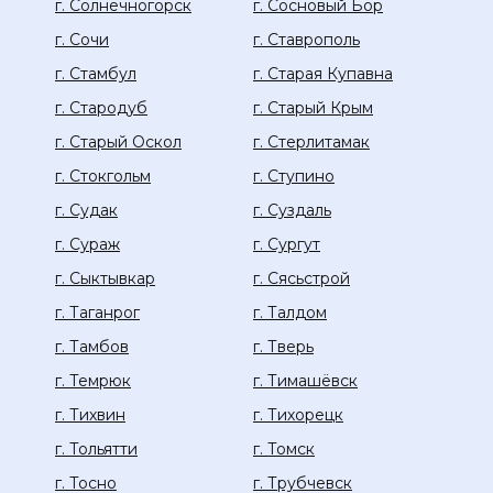
г. Солнечногорск
г. Сосновый Бор
г. Сочи
г. Ставрополь
г. Стамбул
г. Старая Купавна
г. Стародуб
г. Старый Крым
г. Старый Оскол
г. Стерлитамак
г. Стокгольм
г. Ступино
г. Судак
г. Суздаль
г. Сураж
г. Сургут
г. Сыктывкар
г. Сясьстрой
г. Таганрог
г. Талдом
г. Тамбов
г. Тверь
г. Темрюк
г. Тимашёвск
г. Тихвин
г. Тихорецк
г. Тольятти
г. Томск
г. Тосно
г. Трубчевск