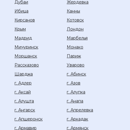
Дубаи
Жердевка
Ибица
Канны
Кирсанов
Котовск
Крым
Лондон
Мадрид
Марбелья
Мичуринск
Монако
Моршанск
Париж
Рассказово
Уварово
Шарджа
г. Абинск
г. Адлер
г. Азов
г. Аксай
г. Алупка
г. Алушта
г. Анапа
г. Ангарск
г. Апрелевка
г. Апшеронск
г. Аркадак
г. Армавир
г. Армянск