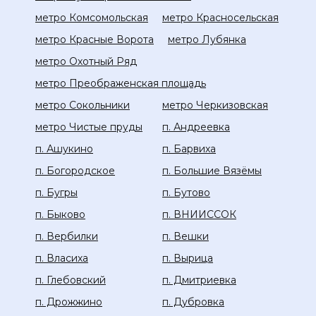
метро Комсомольская
метро Красносельская
метро Красные Ворота
метро Лубянка
метро Охотный Ряд
метро Преображенская площадь
метро Сокольники
метро Черкизовская
метро Чистые пруды
п. Андреевка
п. Ашукино
п. Барвиха
п. Богородское
п. Большие Вязёмы
п. Бугры
п. Бутово
п. Быково
п. ВНИИССОК
п. Вербилки
п. Вешки
п. Власиха
п. Вырица
п. Глебовский
п. Дмитриевка
п. Дрожжино
п. Дубровка