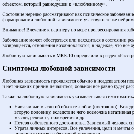
объектом, который равнодушен к «влюбленному».
Состояние нередко рассматривают как психическое заболевание
формировании любовной зависимости участвуют те же нейроме
Внимание! Влечение к партнеру по мере прогрессирования заб
Заболевание может обостряться или находиться в состоянии рем
возвращается, отношения возобновляются, в надежде, что все бу
Любовную зависимость в МКБ-10 определили в раздел «Расстро
Симптомы любовной зависимости
Любовная зависимость проявляется обычно в неадекватном пов
и нет никаких причин печалиться, больной все равно будет рас
Также на любовную зависимость указывает такая симптоматик
Навязчивые мысли об объекте любви (постоянно). Вследст
вторую половину, вследствие чего возможна негативная
мысли, ревность, подозрения и др.
Потеря собственного достоинства. Зависимый человек спо
Утрата личных интересов. Все увлечения, цели и мечты о
полностью отдает себя второй половинке.