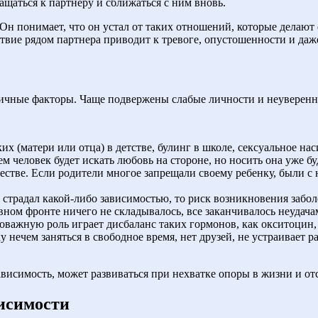
ращаться к партнеру и сближаться с ним вновь.
Он понимает, что он устал от таких отношений, которые делаю
твие рядом партнера приводит к тревоге, опустошенности и даж
ичные факторы. Чаще подвержены слабые личности и неуверенны
х (матери или отца) в детстве, булинг в школе, сексуальное нас
 человек будет искать любовь на стороне, но носить она уже бу
естве. Если родители многое запрещали своему ребенку, были с
 страдал какой-либо зависимостью, то риск возникновения забо
вном фронте ничего не складывалось, все заканчивалось неудача
важную роль играет дисбаланс таких гормонов, как окситоцин, 
 нечем заняться в свободное время, нет друзей, не устраивает 
ависимость, может развиваться при нехватке опоры в жизни и о
исимости