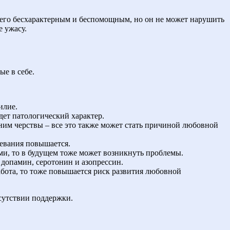
т его бесхарактерным и беспомощным, но он не может нарушить
е ужасу.
е в себе.
илие.
дет патологический характер.
 ним черствы – все это также может стать причиной любовной
левания повышается.
ми, то в будущем тоже может возникнуть проблемы.
допамин, серотонин и азопрессин.
работа, то тоже повышается риск развития любовной
тсутствии поддержки.