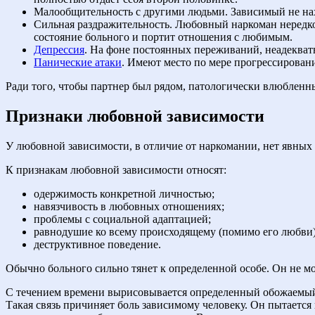
Малообщительность с другими людьми. Зависимый не нахо
Сильная раздражительность. Любовный наркоман нередко 
состояние больного и портит отношения с любимым.
Депрессия
. На фоне постоянных переживаний, неадекват
Панические атаки
. Имеют место по мере прогрессировани
Ради того, чтобы партнер был рядом, патологически влюбленн
Признаки любовной зависимости
У любовной зависимости, в отличие от наркомании, нет явных 
К признакам любовной зависимости относят:
одержимость конкретной личностью;
навязчивость в любовных отношениях;
проблемы с социальной адаптацией;
равнодушие ко всему происходящему (помимо его любви)
деструктивное поведение.
Обычно больного сильно тянет к определенной особе. Он не мож
С течением времени вырисовывается определенный обожаемый о
Такая связь причиняет боль зависимому человеку. Он пытается