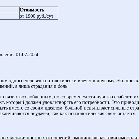
Стоимость
от 1900 руб./сут
овления
01.07.2024
ром одного человека патологически влечет к другому. Это проя
ений, а лишь страдания и боль.
т связи с возлюбленным, но со временем эти чувства слабеют, и
т, который должен удовлетворять его потребности. Это приводит
быть вместе со своим идеалом, больной испытывает сильные стр
канчиваются неудачей, так как психологическая связь остается.
вных межличностных отношений, эмоциональная зависимость или