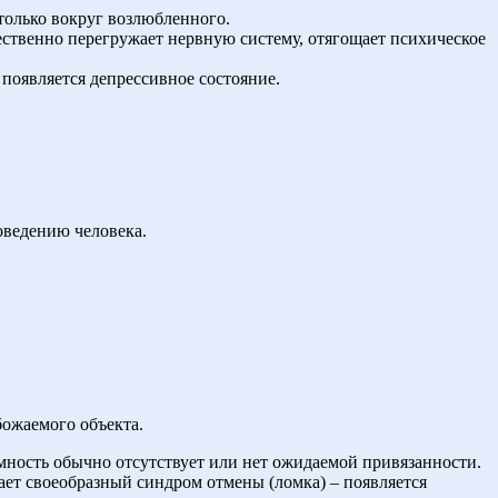
только вокруг возлюбленного.
ественно перегружает нервную систему, отягощает психическое
появляется депрессивное состояние.
оведению человека.
божаемого объекта.
мность обычно отсутствует или нет ожидаемой привязанности.
кает своеобразный синдром отмены (ломка) – появляется