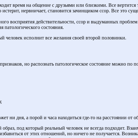
дит время на общение с друзьями или близкими. Все вертится 
истерит, нервничает, становится зачинщиком ссор. Все это сущ
ного восприятия действительности, ссор и выдуманных проблем 
я патологического состояния.
ый человек исполнит все желания своей второй половинки.
признаков, но распознать патологическое состояние можно по п
;
ет ни дня, а порой и часа находиться где-то на расстоянии от о
браз, под который реальный человек не всегда подходит. Взаи
 избавиться от этих отношений, но ничего не получается. Возни