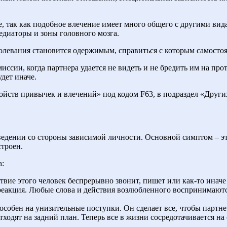
, так как подобное влечение имеет много общего с другими вида
диаторы и зоны головного мозга.
олевания становится одержимым, справиться с которым самостоят
иссии, когда партнера удается не видеть и не бредить им на пр
дет иначе.
йств привычек и влечений» под кодом F63, в подраздел «Други
едении со стороны зависимой личности. Основной симптом – это
строен.
а:
вие этого человек беспрерывно звонит, пишет или как-то иначе
 реакция. Любые слова и действия возлюбленного воспринимают
собен на унизительные поступки. Он сделает все, чтобы партне
тходят на задний план. Теперь все в жизни сосредотачивается на