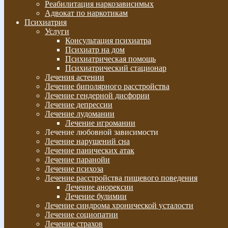
Реабилитация наркозависимых
Адвокат по наркотикам
Психиатрия
Услуги
Консультация психиатра
Психиатр на дом
Психиатрическая помощь
Психиатрический стационар
Лечения астении
Лечение биполярного расстройства
Лечение гендерной дисфории
Лечение депрессии
Лечение лудомании
Лечение игромании
Лечение любовной зависимости
Лечение нарушений сна
Лечение панических атак
Лечение паранойи
Лечение психоза
Лечение расстройства пищевого поведения
Лечение анорексии
Лечение булимии
Лечение синдрома хронической усталости
Лечение социопатии
Лечение страхов