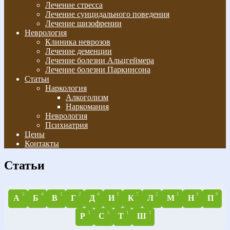
Лечение стресса
Лечение суицидального поведения
Лечение шизофрении
Неврология
Клиника неврозов
Лечение деменции
Лечение болезни Альцгеймера
Лечение болезни Паркинсона
Статьи
Наркология
Алкоголизм
Наркомания
Неврология
Психиатрия
Цены
Контакты
Статьи
5
4
1
2
4
3
7
2
1
3
9
А
Б
В
Г
Д
И
К
Л
М
Н
П
3
5
1
1
Р
С
Т
Ш