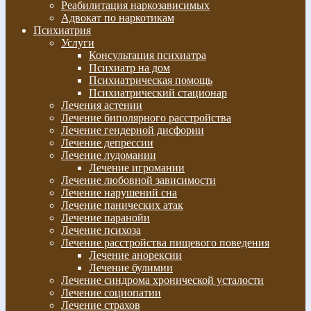
Реабилитация наркозависимых
Адвокат по наркотикам
Психиатрия
Услуги
Консультация психиатра
Психиатр на дом
Психиатрическая помощь
Психиатрический стационар
Лечения астении
Лечение биполярного расстройства
Лечение гендерной дисфории
Лечение депрессии
Лечение лудомании
Лечение игромании
Лечение любовной зависимости
Лечение нарушений сна
Лечение панических атак
Лечение паранойи
Лечение психоза
Лечение расстройства пищевого поведения
Лечение анорексии
Лечение булимии
Лечение синдрома хронической усталости
Лечение социопатии
Лечение страхов